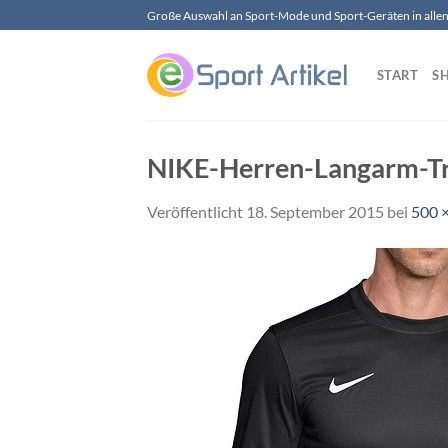
Zum
Große Auswahl an Sport-Mode und Sport-Geräten in allen 
Inhalt
springen
START
S
NIKE-Herren-Langarm-T
Veröffentlicht
18. September 2015
bei
500 