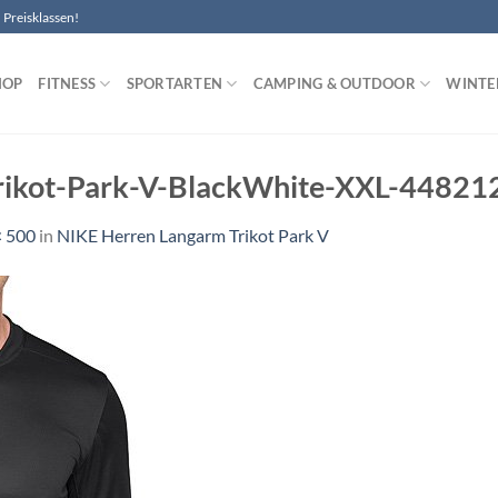
Preisklassen!
HOP
FITNESS
SPORTARTEN
CAMPING & OUTDOOR
WINTE
rikot-Park-V-BlackWhite-XXL-44821
× 500
in
NIKE Herren Langarm Trikot Park V