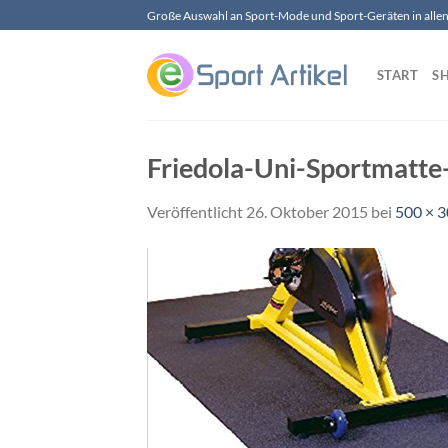
Zum
Große Auswahl an Sport-Mode und Sport-Geräten in allen 
Inhalt
springen
START
S
Friedola-Uni-Sportmatte
Veröffentlicht
26. Oktober 2015
bei
500 × 