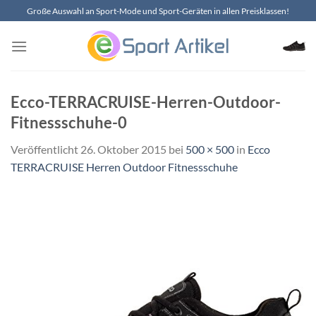
Zum
Große Auswahl an Sport-Mode und Sport-Geräten in allen Preisklassen!
Inhalt
springen
Ecco-TERRACRUISE-Herren-Outdoor-
Fitnessschuhe-0
Veröffentlicht
26. Oktober 2015
bei
500 × 500
in
Ecco
TERRACRUISE Herren Outdoor Fitnessschuhe