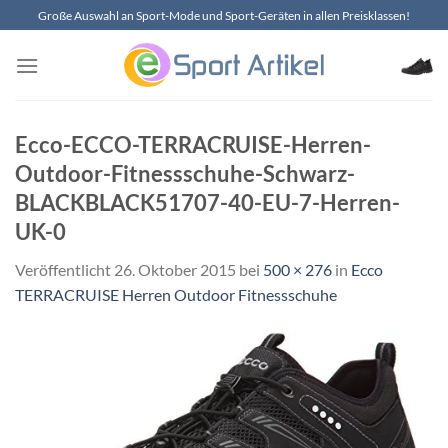
Zum
Große Auswahl an Sport-Mode und Sport-Geräten in allen Preisklassen!
Inhalt
springen
Ecco-ECCO-TERRACRUISE-Herren-
Outdoor-Fitnessschuhe-Schwarz-
BLACKBLACK51707-40-EU-7-Herren-
UK-0
Veröffentlicht
26. Oktober 2015
bei
500 × 276
in
Ecco
TERRACRUISE Herren Outdoor Fitnessschuhe