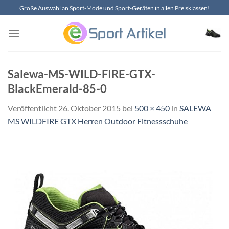
Zum
Große Auswahl an Sport-Mode und Sport-Geräten in allen Preisklassen!
Inhalt
springen
Salewa-MS-WILD-FIRE-GTX-
BlackEmerald-85-0
Veröffentlicht
26. Oktober 2015
bei
500 × 450
in
SALEWA
MS WILDFIRE GTX Herren Outdoor Fitnessschuhe