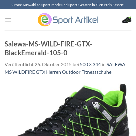
Zum
Große Auswahl an Sport-Mode und Sport-Geräten in allen Preisklassen!
Inhalt
springen
Salewa-MS-WILD-FIRE-GTX-
BlackEmerald-105-0
Veröffentlicht
26. Oktober 2015
bei
500 × 344
in
SALEWA
MS WILDFIRE GTX Herren Outdoor Fitnessschuhe