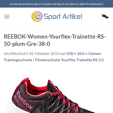
Zum
Große Auswahl an Sport-Mode und Sport-Geräten in allen Preisklassen!
Inhalt
springen
REEBOK-Women-Yourflex-Trainette-RS-
50-plum-Gre-38-0
Veröffentlicht
26. Oktober 2015
bei
500 × 363
in
Damen
Trainingsschuhe / Fitnessschuhe Yourflex Trainette RS 5.0