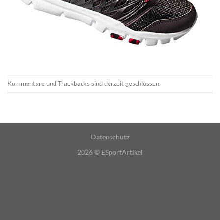
Kommentare und Trackbacks sind derzeit geschlossen.
Datenschutz
2026 ©
ESportArtikel