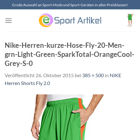
Zum
Große Auswahl an Sport-Mode und Sport-Geräten in allen Preisklassen!
Inhalt
springen
Nike-Herren-kurze-Hose-Fly-20-Men-
grn-Light-Green-SparkTotal-OrangeCool-
Grey-S-0
Veröffentlicht
26. Oktober 2015
bei
385 × 500
in
NIKE
Herren Shorts Fly 2.0