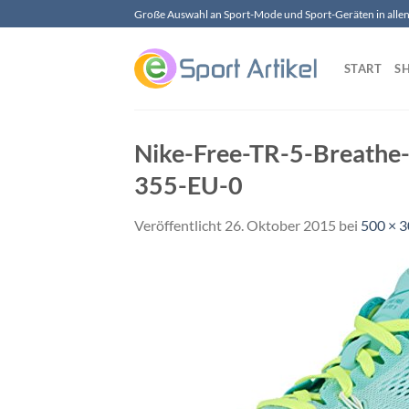
Zum
Große Auswahl an Sport-Mode und Sport-Geräten in allen 
Inhalt
springen
START
S
Nike-Free-TR-5-Breathe-
355-EU-0
Veröffentlicht
26. Oktober 2015
bei
500 × 