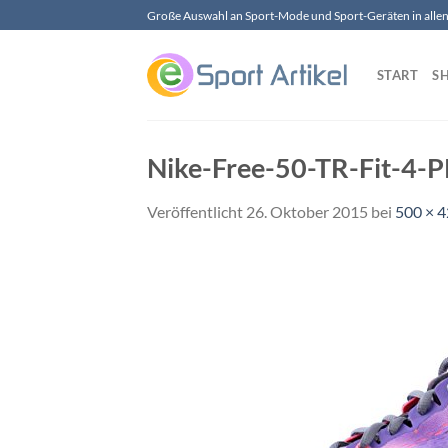
Zum
Große Auswahl an Sport-Mode und Sport-Geräten in allen 
Inhalt
springen
START
S
Nike-Free-50-TR-Fit-4-
Veröffentlicht
26. Oktober 2015
bei
500 × 