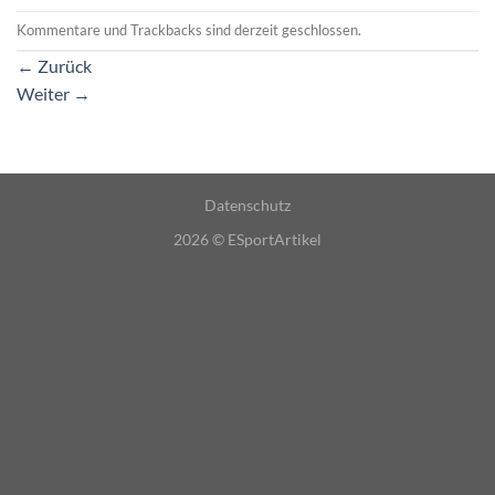
Kommentare und Trackbacks sind derzeit geschlossen.
←
Zurück
Weiter
→
Datenschutz
2026 ©
ESportArtikel