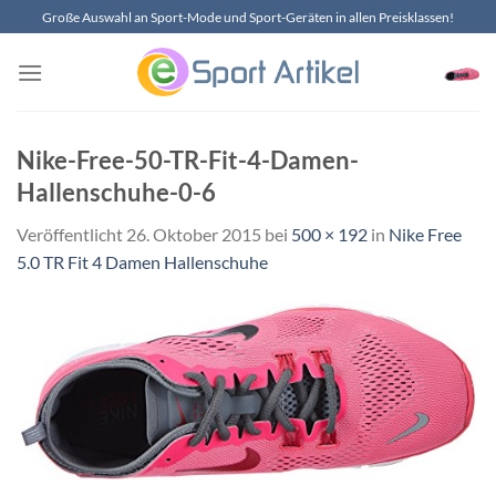
Zum
Große Auswahl an Sport-Mode und Sport-Geräten in allen Preisklassen!
Inhalt
springen
Nike-Free-50-TR-Fit-4-Damen-
Hallenschuhe-0-6
Veröffentlicht
26. Oktober 2015
bei
500 × 192
in
Nike Free
5.0 TR Fit 4 Damen Hallenschuhe