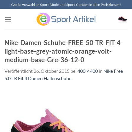
Zum
Große Auswahl an Sport-Mode und Sport-Geräten in allen Preisklassen!
Inhalt
springen
Nike-Damen-Schuhe-FREE-50-TR-FIT-4-
light-base-grey-atomic-orange-volt-
medium-base-Gre-36-12-0
Veröffentlicht
26. Oktober 2015
bei
400 × 400
in
Nike Free
5.0 TR Fit 4 Damen Hallenschuhe