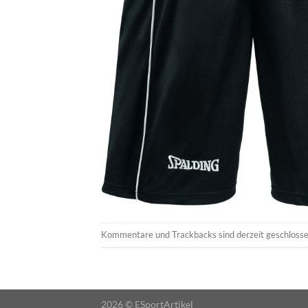
Kommentare und Trackbacks sind derzeit geschlosse
2026 ©
ESportArtikel