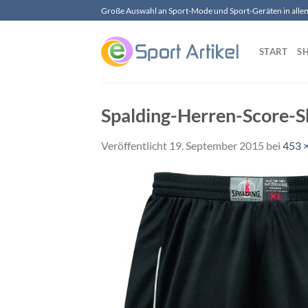
Zum
Große Auswahl an Sport-Mode und Sport-Geräten in allen 
Inhalt
springen
START
S
Spalding-Herren-Score-
Veröffentlicht
19. September 2015
bei
453 