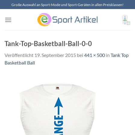
Zum
Große Auswahl an Sport-Mode und Sport-Geräten in allen Preisklassen!
Inhalt
springen
Tank-Top-Basketball-Ball-0-0
Veröffentlicht
19. September 2015
bei
441 × 500
in
Tank Top
Basketball Ball