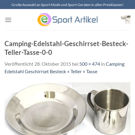
Zum
Große Auswahl an Sport-Mode und Sport-Geräten in allen Preisklassen!
Inhalt
springen
Camping-Edelstahl-Geschirrset-Besteck-
Teller-Tasse-0-0
Veröffentlicht
28. Oktober 2015
bei
500 × 474
in
Camping
Edelstahl Geschirrset Besteck + Teller + Tasse