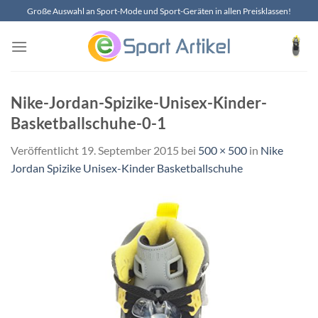
Zum
Große Auswahl an Sport-Mode und Sport-Geräten in allen Preisklassen!
Inhalt
springen
Nike-Jordan-Spizike-Unisex-Kinder-
Basketballschuhe-0-1
Veröffentlicht
19. September 2015
bei
500 × 500
in
Nike
Jordan Spizike Unisex-Kinder Basketballschuhe