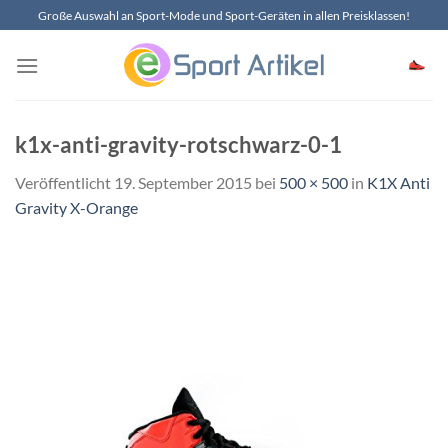
Zum
Große Auswahl an Sport-Mode und Sport-Geräten in allen Preisklassen!
Inhalt
springen
k1x-anti-gravity-rotschwarz-0-1
Veröffentlicht
19. September 2015
bei
500 × 500
in
K1X Anti
Gravity X-Orange