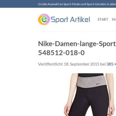
Zum
Große Auswahl an Sport-Mode und Sport-Geräten in allen 
Inhalt
springen
START
S
Nike-Damen-lange-Sport
548512-018-0
Veröffentlicht
18. September 2015
bei
385 