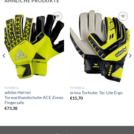
ÄHNLICHE PRODUKTE
Zu
Zu
Wunschliste
Wunschliste
hinzufügen
hinzufügen
FUSSBALL
FUSSBALL
adidas Herren
erima Torhüter Tec Lite Ergo
Torwarthandschuhe ACE Zones
€
15,70
Fingersafe
€
73,38