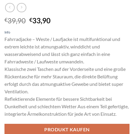
Ursprünglicher
Aktueller
39,90
33,90
€
€
Preis
Preis
Info
war:
ist:
Fahrradjacke – Weste / Laufjacke ist multifunktional und
€39,90
€33,90.
extrem leichte ist atmungsaktiv, winddicht und
wasserabweisend und lässt sich ganz einfach in eine
Fahrradweste / Laufweste umwandeln.
Klassische zwei Taschen auf der Vorderseite und eine große
Rückentasche für mehr Stauraum, die direkte Belüftung
erfolgt durch das atmungsaktive Gewebe und bietet super
Ventilation.
Reflektierende Elemente für bessere Sichtbarkeit bei
Dunkelheit und schlechtem Wetter Aus einem Teil gefertigte,
integrierte Ärmelkonstruktion für jede Art von Einsatz.
PRODUKT KAUFEN