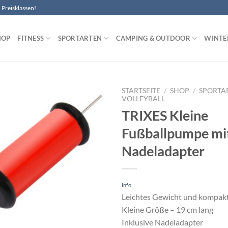
Preisklassen!
HOP
FITNESS
SPORTARTEN
CAMPING & OUTDOOR
WINTE
STARTSEITE
/
SHOP
/
SPORTA
VOLLEYBALL
TRIXES Kleine
Zu
Wunschliste
Fußballpumpe mi
hinzufügen
Nadeladapter
Info
Leichtes Gewicht und kompak
Kleine Größe – 19 cm lang
Inklusive Nadeladapter