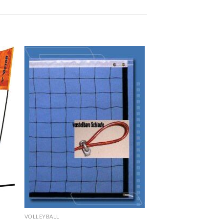
Zu
ste
Wunschliste
gen
hinzufügen
VOLLEYBALL