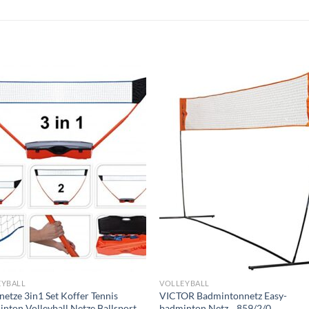
Zu
Zu
Wunschliste
Wunschli
hinzufügen
hinzufü
EYBALL
VOLLEYBALL
netze 3in1 Set Koffer Tennis
VICTOR Badmintonnetz Easy-
nton Volleyball Netze Ballsport
badminton Netz, , 859/2/0