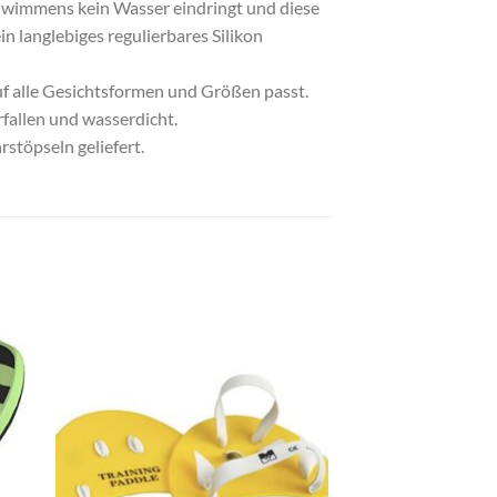
wimmens kein Wasser eindringt und diese
n langlebiges regulierbares Silikon
f alle Gesichtsformen und Größen passt.
rfallen und wasserdicht.
stöpseln geliefert.
Zu
ste
Wunschliste
gen
hinzufügen