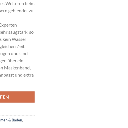
des Weiteren beim
ern geblendet zu
Experten
ehr saugstark, so
 kein Wasser
gleichen Zeit
ugen und sind
gen über ein
ikon Maskenband,
anpasst und extra
FEN
men & Baden
,