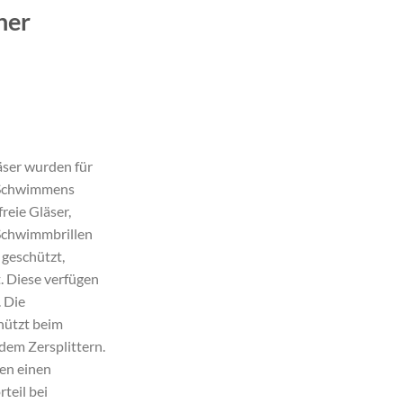
ner
cher
eller
äser wurden für
94.
n Schwimmens
reie Gläser,
 Schwimmbrillen
 geschützt,
. Diese verfügen
. Die
chützt beim
dem Zersplittern.
ten einen
teil bei