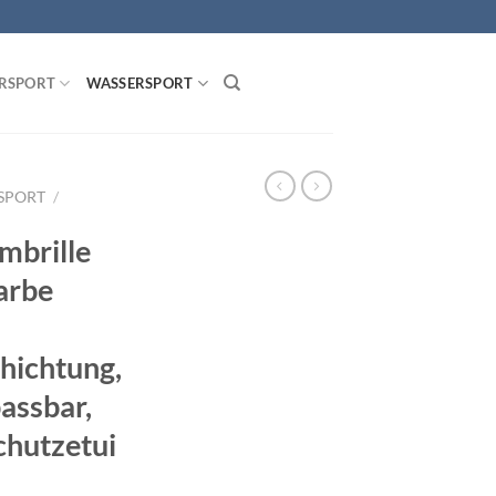
RSPORT
WASSERSPORT
SPORT
/
mbrille
arbe
hichtung,
assbar,
chutzetui