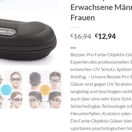
Erwachsene Män
Frauen
Ursprüngli
Aktu
16,94
12,94
€
€
Preis
Preis
Info
war:
ist:
Bezzee-Pro Farbe Objektiv Gl
€16,94
€12,
Experten des professionelle
entworfen. UV Schutz, Splitterf
Antifog, – Unsere Bezzee Pro
Gläser sind gegen UV Strahlen
langlebig und beschlagen nicht
auch über eine sehr klare Sicht
Sicherheitsglas Technologie s
Herunterfallen, Kratzern oder 
Die Farbe Objektiv Gläser bie
spürbaren psychologischen Vor