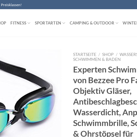
Preisklassen!
HOP
FITNESS
SPORTARTEN
CAMPING & OUTDOOR
WINTE
STARTSEITE
/
SHOP
/
WASSER
SCHWIMMEN & BADEN
Experten Schwim
Zu
Wunschliste
von Bezzee Pro F
hinzufügen
Objektiv Gläser,
Antibeschlagbesc
Wasserdicht, Anp
Schwimmbrille, S
& Ohrstöpsel für