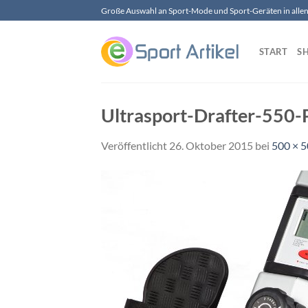
Zum
Große Auswahl an Sport-Mode und Sport-Geräten in allen 
Inhalt
springen
START
S
Ultrasport-Drafter-550-
Veröffentlicht
26. Oktober 2015
bei
500 × 