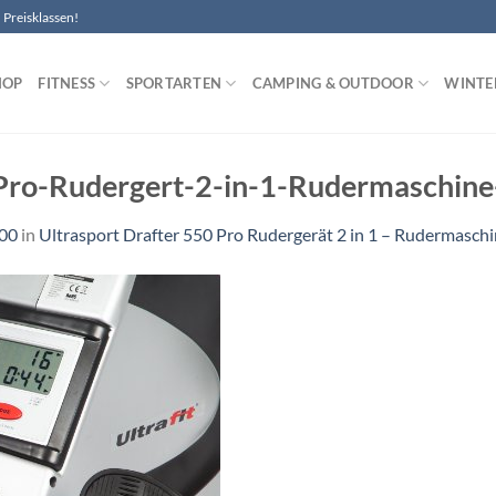
Preisklassen!
HOP
FITNESS
SPORTARTEN
CAMPING & OUTDOOR
WINTE
Pro-Rudergert-2-in-1-Rudermaschine
500
in
Ultrasport Drafter 550 Pro Rudergerät 2 in 1 – Rudermasch