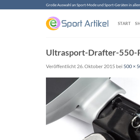
Zum
Große Auswahl an Sport-Mode und Sport-Geräten in allen 
Inhalt
springen
START
S
Ultrasport-Drafter-550-
Veröffentlicht
26. Oktober 2015
bei
500 × 