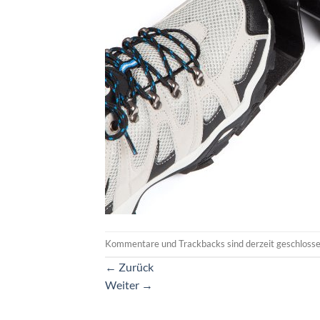
Kommentare und Trackbacks sind derzeit geschlosse
←
Zurück
Weiter
→