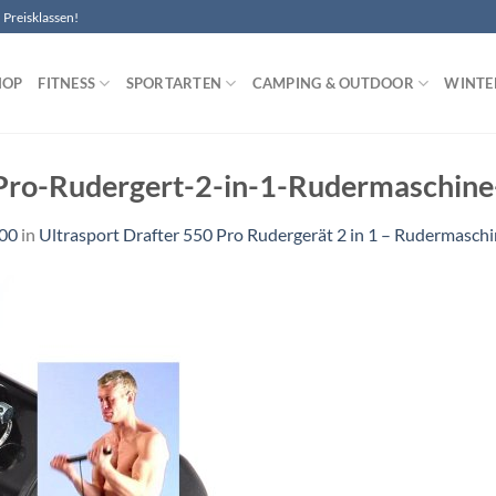
Preisklassen!
HOP
FITNESS
SPORTARTEN
CAMPING & OUTDOOR
WINTE
Pro-Rudergert-2-in-1-Rudermaschine
500
in
Ultrasport Drafter 550 Pro Rudergerät 2 in 1 – Rudermasch